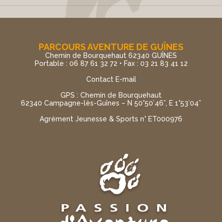
PARCOURS AVENTURE DE GUÎNES
Chemin de Bourquehaut 62340 GUÎNES
Portable : 06 87 61 32 72 • Fax : 03 21 83 41 12
Contact E-mail
GPS : Chemin de Bourquehaut
62340 Campagne-lès-Guînes – N 50°50’46”, E 1°53’04”
Agrément Jeunesse & Sports n° ET000976