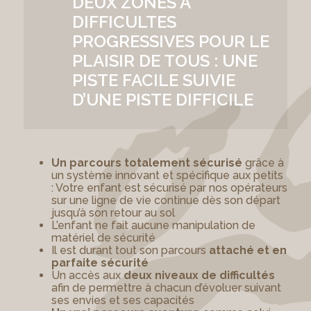
DEUX ZONES A
DIFFICULTES
PROGRESSIVES POUR LE
PLAISIR DE TOUS : UNE
PISTE FACILE SUIVIE
D’UNE PISTE DIFFICILE
Un parcours totalement sécurisé
grâce à
un système innovant et spécifique aux petits
: Votre enfant est sécurisé par nos opérateurs
sur une ligne de vie continue dès son départ
jusqu’à son retour au sol
L’enfant ne fait aucune manipulation de
matériel de sécurité
Il est durant tout son parcours
attaché et en
parfaite sécurité
Un accès aux
deux niveaux de difficultés
afin de permettre à chacun d’évoluer suivant
ses envies et ses capacités