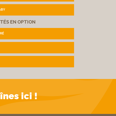
ABY
ITÉS EN OPTION
RÉ
nes ici !