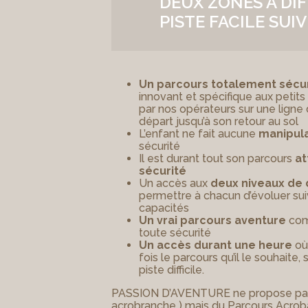
DEUX ZONES A DIF
PISTE FACILE SUIV
Un parcours totalement sécu
innovant et spécifique aux petits 
par nos opérateurs sur une ligne
départ jusqu’à son retour au sol
L’enfant ne fait aucune
manipula
sécurité
Il est durant tout son parcours
at
sécurité
Un accès aux
deux niveaux de d
permettre à chacun d’évoluer sui
capacités
Un vrai parcours aventure
com
toute sécurité
Un accès durant une heure
où 
fois le parcours qu’il le souhaite, s
piste difficile.
PASSION D’AVENTURE ne propose pas 
acrobranche ) mais du Parcours Acrob