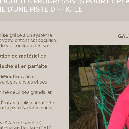
FICULTES PROGRESSIVES POUR LE PLAI
IE D’UNE PISTE DIFFICILE
risé
grâce à un système
GAL
: Votre enfant est sécurisé
 de vie continue dès son
tion de matériel
de
taché et en parfaite
ifficultés
afin de
vant ses envies et ses
me celui des grands, en
l’enfant réalise autant de
ur la piste facile et sur la
d’ Accrobranche (
atique en Hauteur (PAH),