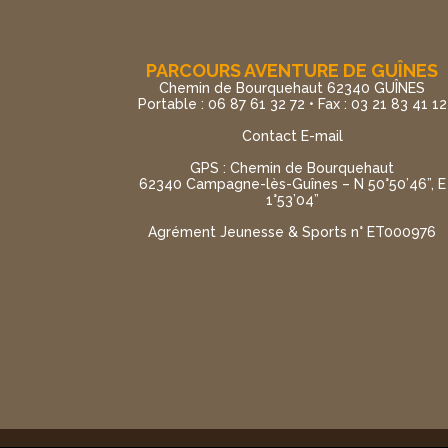
PARCOURS AVENTURE DE GUÎNES
Chemin de Bourquehaut 62340 GUÎNES
Portable : 06 87 61 32 72 • Fax : 03 21 83 41 12
Contact E-mail
GPS : Chemin de Bourquehaut
62340 Campagne-lès-Guînes – N 50°50’46”, E
1°53’04”
Agrément Jeunesse & Sports n° ET000976