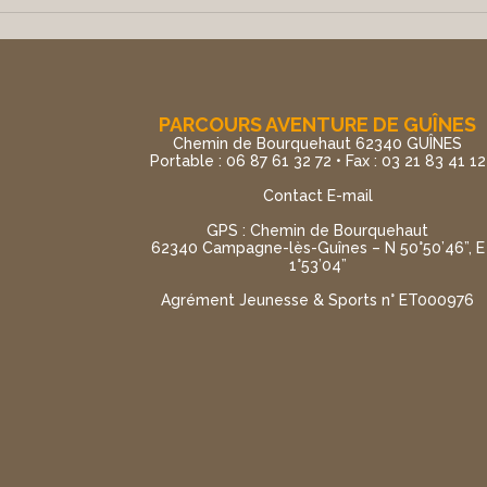
PARCOURS AVENTURE DE GUÎNES
Chemin de Bourquehaut 62340 GUÎNES
Portable : 06 87 61 32 72 • Fax : 03 21 83 41 12
Contact E-mail
GPS : Chemin de Bourquehaut
62340 Campagne-lès-Guînes – N 50°50’46”, E
1°53’04”
Agrément Jeunesse & Sports n° ET000976