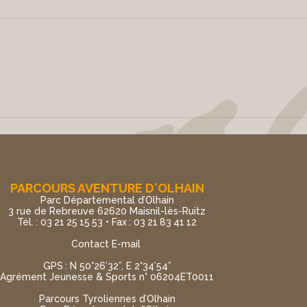
PARCOURS AVENTURE D'OLHAIN
Parc Départemental d’Olhain
3 rue de Rebreuve 62620 Maisnil-lès-Ruitz
Tél. : 03 21 25 15 53 • Fax : 03 21 83 41 12
Contact E-mail
GPS : N 50°26’32”, E 2°34’54”
Agrément Jeunesse & Sports n° 06204ET0011
Parcours Tyroliennes d’Olhain