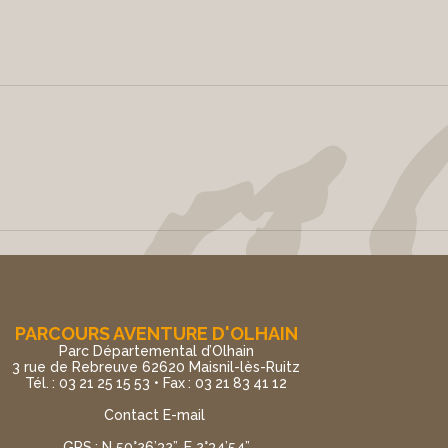
PARCOURS AVENTURE D'OLHAIN
Parc Départemental d’Olhain
3 rue de Rebreuve 62620 Maisnil-lès-Ruitz
Tél. : 03 21 25 15 53 • Fax : 03 21 83 41 12
Contact E-mail
GPS : N 50°26’32”, E 2°34’54”