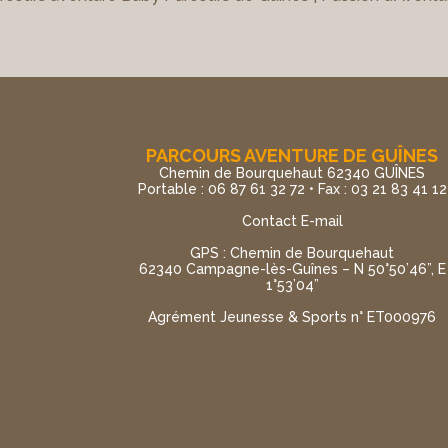
PARCOURS AVENTURE DE GUÎNES
Chemin de Bourquehaut 62340 GUÎNES
Portable : 06 87 61 32 72 • Fax : 03 21 83 41 12
Contact E-mail
GPS : Chemin de Bourquehaut
62340 Campagne-lès-Guînes – N 50°50’46”, E
1°53’04”
Agrément Jeunesse & Sports n° ET000976