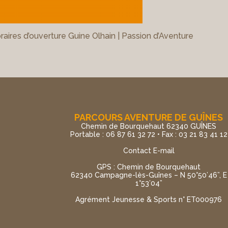
raires d’ouverture Guine Olhain | Passion d’Aventure
PARCOURS AVENTURE DE GUÎNES
Chemin de Bourquehaut 62340 GUÎNES
Portable : 06 87 61 32 72 • Fax : 03 21 83 41 12
Contact E-mail
GPS : Chemin de Bourquehaut
62340 Campagne-lès-Guînes – N 50°50’46”, E
1°53’04”
Agrément Jeunesse & Sports n° ET000976