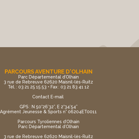
PARCOURS AVENTURE D'OLHAIN
Parc Départemental d’Olhain
3 rue de Rebreuve 62620 Maisnil-lès-Ruitz
Tél. : 03 21 25 15 53 • Fax : 03 21 83 41 12
Contact E-mail
GPS : N 50°26’32”, E 2°34’54”
Agrément Jeunesse & Sports n° 06204ET0011
Parcours Tyroliennes d’Olhain
Parc Départemental d’Olhain
3 rue de Rebreuve 62620 Maisnil-lès-Ruitz