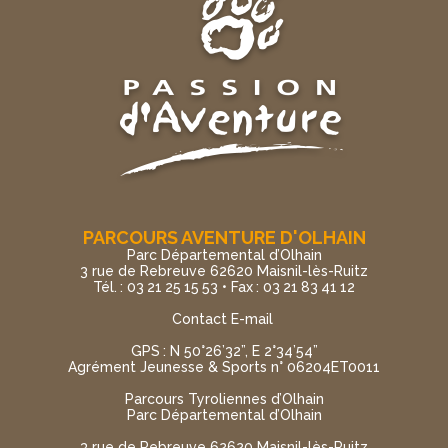
PARCOURS AVENTURE D'OLHAIN
Parc Départemental d’Olhain
3 rue de Rebreuve 62620 Maisnil-lès-Ruitz
Tél. : 03 21 25 15 53 • Fax : 03 21 83 41 12
Contact E-mail
GPS : N 50°26’32”, E 2°34’54”
Agrément Jeunesse & Sports n° 06204ET0011
Parcours Tyroliennes d’Olhain
Parc Départemental d’Olhain
3 rue de Rebreuve 62620 Maisnil-lès-Ruitz